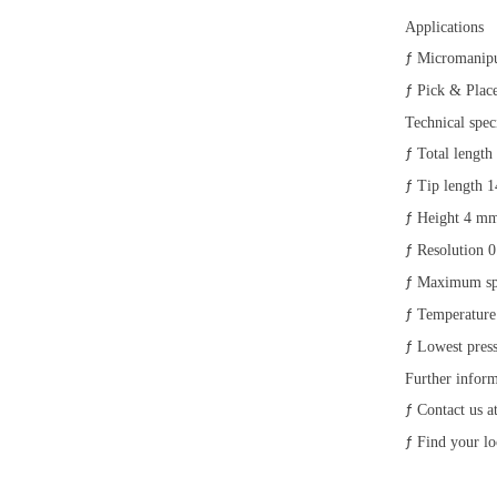
Applications
Micromanipu
ƒ
Pick & Place 
ƒ
Technical spec
Total lengt
ƒ
Tip length 
ƒ
Height 4 m
ƒ
Resolution 
ƒ
Maximum sp
ƒ
Temperature
ƒ
Lowest press
ƒ
Further infor
Contact us a
ƒ
Find your lo
ƒ